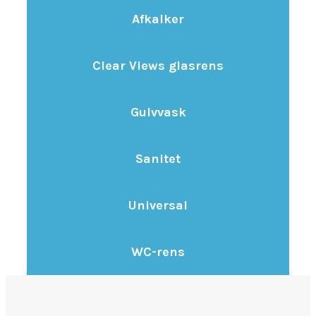
Afkalker
Clear Views glasrens
Gulvvask
Sanitet
Universal
WC-rens